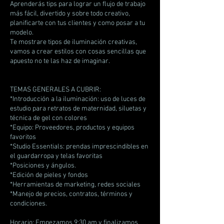
Aprenderás tips para lograr un flujo de trabajo
más fácil, divertido y sobre todo creativo,
planificarte con tus clientes y como posar a tu
modelo.
Te mostrare tipos de iluminación creativas,
vamos a crear estilos con cosas sencillas que
apuesto no te las haz de imaginar.
TEMAS GENERALES A CUBRIR:
*Introducción a la iluminación: uso de luces de
estudio para retratos de maternidad, siluetas y
técnica de gel con colores
*Equipo: Proveedores, productos y equipos
favoritos
*Studio Essentials: prendas imprescindibles en
el guardarropa y telas favoritas
*Posiciones y ángulos.
*Edición de pieles y fondos
*Herramientas de marketing, redes sociales
*Manejo de precios, contratos, términos y
condiciones.
Horario: Empezamos 9:30 am y finalizamos