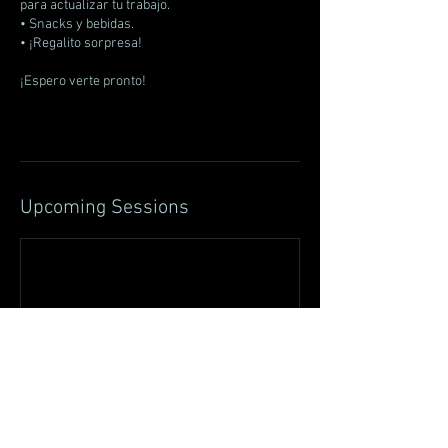
para actualizar tu trabajo.
• Snacks y bebidas.
• ¡Regalito sorpresa!
¡Espero verte pronto!
Upcoming Sessions