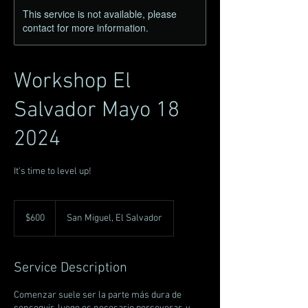
This service is not available, please
contact for more information.
Workshop El
Salvador Mayo 18
2024
It's time to level up!
600
US
$600
San Miguel, El Salvador
dollars
Service Description
Comenzar suele ser la parte más dura de