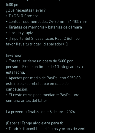
5:00 pm
¿Que necesitas llevar?
• Tu DSLR Cámara
• Lentes recomendados 24-70mm, 24-105 mm
• Tarjetas de memoria y baterías de cámara
• Libreta y lápiz
• ¡Importante! Si usas luces Paul C Buff, por
favor lleva tu trigger (disparador) :D
Inversión:
• Este taller tiene un costo de $600 por
persona. Existe un límite de 10 integrantes a
esta fecha.
• Apartas por medio de PayPal con $250.00,
esto no es reembolsable en caso de
cancelación.
• El resto es se paga mediante PayPal una
semana antes del taller.
La preventa finaliza este 6 de abril 2024.
¡Espera! Tengo algo extra para ti:
• Tendré disponibles artículos y props de venta