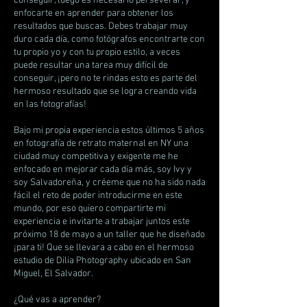
conseguir, luego es necesario perseverar, y
enfocarte en aprender para obtener los
resultados que buscas. Debes trabajar muy
duro cada día, como fotógrafos encontrarte con
tu propio yo y con tu propio estilo, a veces
puede resultar una tarea muy difícil de
conseguir, ¡pero no te rindas esto es parte del
hermoso resultado que se logra creando vida
en las fotografías!
Bajo mi propia experiencia estos últimos 5 años
en fotografía de retrato maternal en NY una
ciudad muy competitiva y exigente me he
enfocado en mejorar cada día más, soy Ivy y
soy Salvadoreña, y créeme que no ha sido nada
fácil el reto de poder introducirme en este
mundo, por eso quiero compartirte mi
experiencia e invitarte a trabajar juntos este
próximo 18 de mayo a un taller que he diseñado
¡para ti! Que se llevara a cabo en el hermoso
estudio de Dilia Photography ubicado en San
Miguel, El Salvador.
¿Qué vas a aprender?